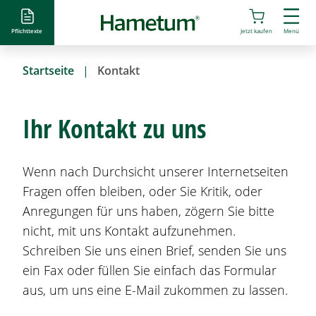
D
i
Pflichttexte
Jetzt kaufen
Menü
r
e
Startseite
Kontakt
k
t
z
Ihr Kontakt zu uns
u
m
I
Wenn nach Durchsicht unserer Internetseiten
n
Fragen offen bleiben, oder Sie Kritik, oder
h
Anregungen für uns haben, zögern Sie bitte
a
l
nicht, mit uns Kontakt aufzunehmen.
t
Schreiben Sie uns einen Brief, senden Sie uns
ein Fax oder füllen Sie einfach das Formular
aus, um uns eine E-Mail zukommen zu lassen.