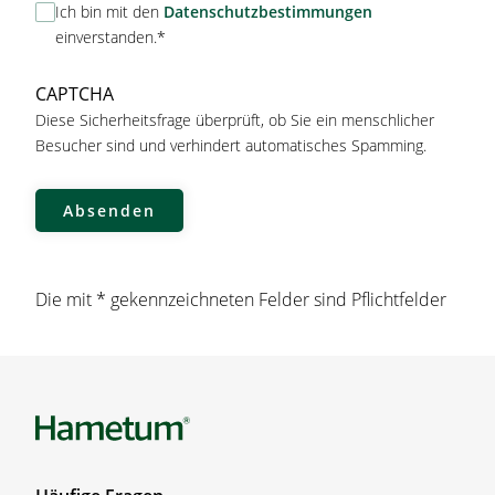
D
Ich bin mit den
Datenschutzbestimmungen
a
einverstanden.*
t
e
CAPTCHA
n
Diese Sicherheitsfrage überprüft, ob Sie ein menschlicher
s
Besucher sind und verhindert automatisches Spamming.
c
h
u
t
z
Die mit * gekennzeichneten Felder sind Pflichtfelder